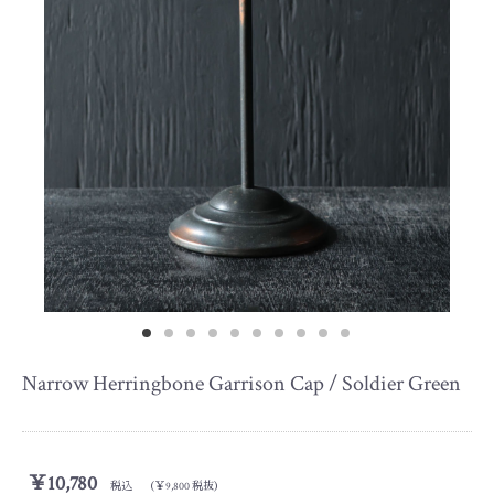
Narrow Herringbone Garrison Cap / Soldier Green
￥10,780
税込 （￥9,800 税抜）