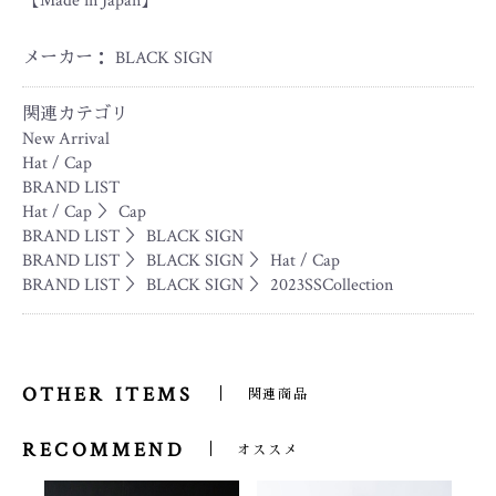
【Made in Japan】
メーカー： BLACK SIGN
関連カテゴリ
New Arrival
Hat / Cap
BRAND LIST
Hat / Cap
＞
Cap
BRAND LIST
＞
BLACK SIGN
BRAND LIST
＞
BLACK SIGN
＞
Hat / Cap
BRAND LIST
＞
BLACK SIGN
＞
2023SSCollection
OTHER ITEMS
関連商品
RECOMMEND
オススメ