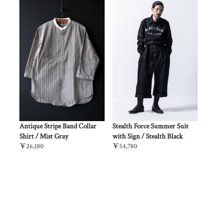
lth
Antique Stripe Band Collar
Stealth Force Summer Suit
Stealt
Shirt / Mist Gray
with Sign / Stealth Black
Desert
￥26,180
￥54,780
￥53,6