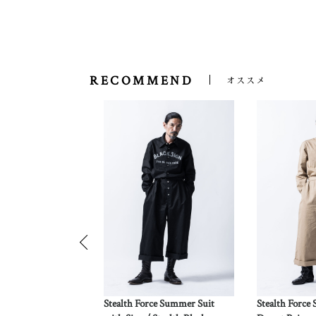
RECOMMEND
オススメ
ipe Band Collar
Stealth Force Summer Suit
Stealth Force