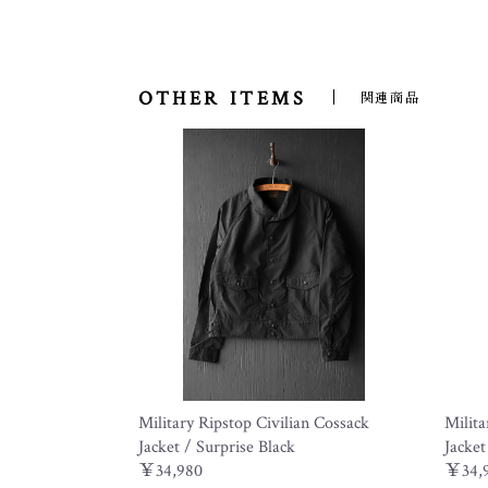
OTHER ITEMS
関連商品
Military Ripstop Civilian Cossack
Milita
Jacket / Surprise Black
Jacket
￥34,980
￥34,