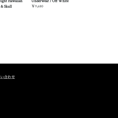
Night Hawaiian
Underwear / Off White
Overalls / Dark In
 & Skull
￥9,680
￥32,780
問い合わせ