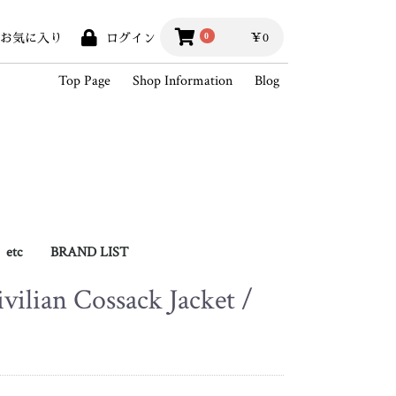
￥0
0
お気に入り
ログイン
Top Page
Shop Information
Blog
etc
BRAND LIST
vilian Cossack Jacket /
hains
Books
Outlet
BLACK SIGN
Hippodrome Studio
Wesco
White's Boots
SKOOB
King of Vintage
2026SSCollection
2025AWCollection
StandardProducts
Outer
Vest
Shirts
Knit / Sweat
Cutsew
Pants
Hat / Cap
Foot wear
Bag
Wallet
Goods
Accessory
Outlet
2025SSCollection
2024AWCollection
2024SSCollection
2023AWCollection
2023SSCollection
2022AWCollection
2022SSCollection
2021AWCollection
2021SSCollection
2020AWCollection
2020SSCollection
2019AWCollection