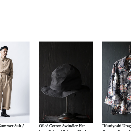
 Summer Suit /
Oiled Cotton Swindler Hat -
“Kuniyoshi Uta