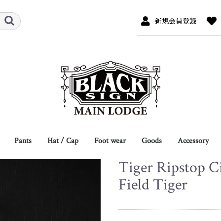
新規会員登録
Pants
Hat / Cap
Foot wear
Goods
Accessory
Tiger Ripstop Ci
r
s
/ Sweat
ew
Full Length
Breeches
Shorts
Overalls
Hat
Cap
Hat Pins
Leather
Jacket
Coat
L/S Shirts
S/S Shirts
L/S Tee
S/S Tee
Boots
Shoes
Eye Wear
Scarf / Neck Tie
Belt / Suspender
Glove
Socks
Shoes Care
Bag
Wallet / Card Case
other
Necklace
Bracelet
Ring
Key Hook / C
other
Field Tiger