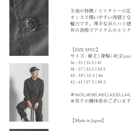
生地の特徴 / ミリタリーの
オンスで扱いやすい肉感とな
魅力です。薄手ながらハリ感
有の表情でアイテムのミリタ
【SIZE SPEC】
サイズ : 着丈 | 身幅 | 裄丈(cm
36 : 55 | 51.5 | 81
38 : 57 | 53.5 | 83.5
40 : 59 | 55.5 | 86
42 : 61 | 57.5 | 88.5
※36(S),38(M),40(L),42(XL),44
※若干の個体差がございます
【Made in Japan】
お買い物を続ける
カートへ進む