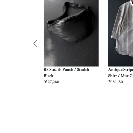
z Dockery Vest /
BS Stealth Pouch / Stealth
Antique Strip
o
Black
Shirt / Mist G
￥27,280
￥26,180