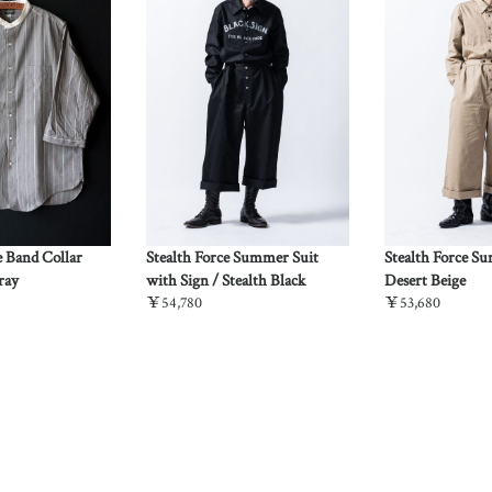
e Band Collar
Stealth Force Summer Suit
Stealth Force S
ray
with Sign / Stealth Black
Desert Beige
￥54,780
￥53,680