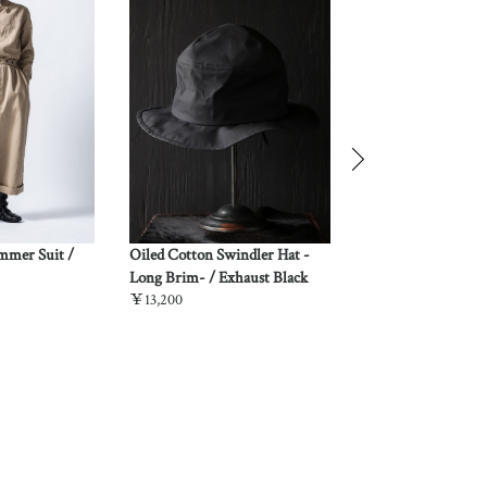
ummer Suit /
Oiled Cotton Swindler Hat -
“Kuniyoshi Utagaw
Long Brim- / Exhaust Black
Quarter Sleeve Ni
￥13,200
Shirt / Yozakura &
￥37,180