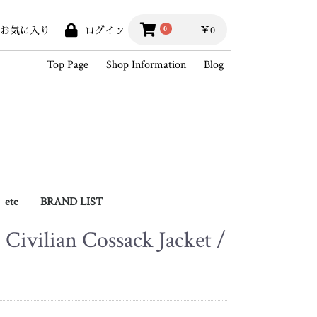
￥0
0
お気に入り
ログイン
Top Page
Shop Information
Blog
etc
BRAND LIST
 Civilian Cossack Jacket /
hains
Books
Outlet
BLACK SIGN
Hippodrome Studio
Wesco
White's Boots
SKOOB
King of Vintage
2026SSCollection
2025AWCollection
StandardProducts
Outer
Vest
Shirts
Knit / Sweat
Cutsew
Pants
Hat / Cap
Foot wear
Bag
Wallet
Goods
Accessory
Outlet
2025SSCollection
2024AWCollection
2024SSCollection
2023AWCollection
2023SSCollection
2022AWCollection
2022SSCollection
2021AWCollection
2021SSCollection
2020AWCollection
2020SSCollection
2019AWCollection