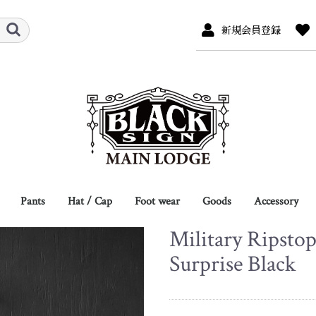
新規会員登録
Pants
Hat / Cap
Foot wear
Goods
Accessory
Military Ripstop
r
s
/ Sweat
ew
Full Length
Breeches
Shorts
Overalls
Hat
Cap
Hat Pins
Leather
Jacket
Coat
L/S Shirts
S/S Shirts
L/S Tee
S/S Tee
Boots
Shoes
Eye Wear
Scarf / Neck Tie
Belt / Suspender
Glove
Socks
Shoes Care
Bag
Wallet / Card Case
other
Necklace
Bracelet
Ring
Key Hook / C
other
Surprise Black