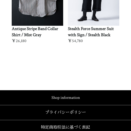
lth
Antique Stripe Band Collar
Stealth Force Summer Suit
Stealt
Shirt / Mist Gray
with Sign / Stealth Black
Desert
￥26,180
￥54,780
￥53,6
Shop information
プライバシーポリシー
特定商取引法に基づく表記