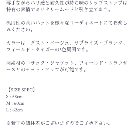
薄手ながらハリ感と耐久性が持ち味のリップストップは
特有の表情でミリタリームードと引き立てます。
汎用性の高いハットを様々なコーディネートにてお楽し
みください。
カラーは、ダスト・ベージュ、サプライズ・ブラック、
お買い物を続ける
カートへ進む
フィールド・タイガーの3色展開です。
同素材のコサック・ジャケット、フィールド・トラウザ
ースとのセット・アップが可能です。
【SIZE SPEC】
S : 58cm
M : 60cm
L : 62cm
※若干の個体差がございますのでご了承下さい。