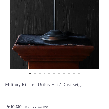
Military Ripstop Utility Hat / Dust Beige
￥10,780
税込 （￥9,800 税抜）