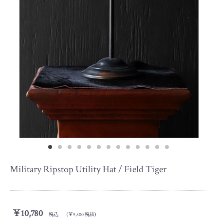
Military Ripstop Utility Hat / Field Tiger
￥10,780
税込 （￥9,800 税抜）