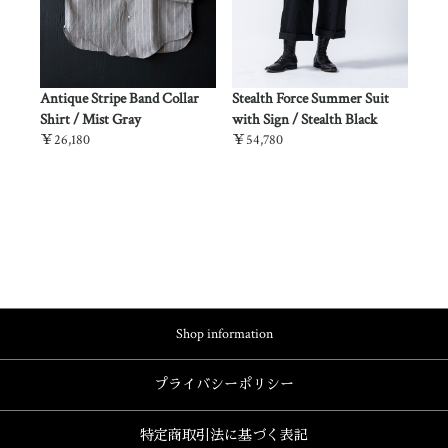
lth
Antique Stripe Band Collar
Stealth Force Summer Suit
Stealt
Shirt / Mist Gray
with Sign / Stealth Black
Desert
￥26,180
￥54,780
￥53,6
Shop information
プライバシーポリシー
特定商取引法に基づく表記