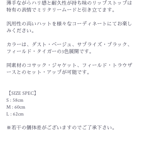
薄手ながらハリ感と耐久性が持ち味のリップストップは
特有の表情でミリタリームードと引き立てます。
汎用性の高いハットを様々なコーディネートにてお楽し
みください。
カラーは、ダスト・ベージュ、サプライズ・ブラック、
お買い物を続ける
カートへ進む
フィールド・タイガーの3色展開です。
同素材のコサック・ジャケット、フィールド・トラウザ
ースとのセット・アップが可能です。
【SIZE SPEC】
S : 58cm
M : 60cm
L : 62cm
※若干の個体差がございますのでご了承下さい。