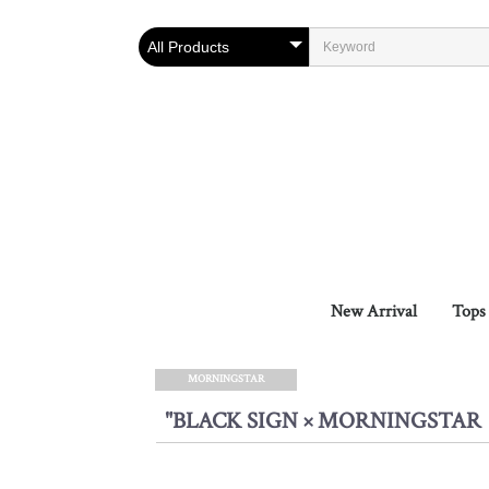
New Arrival
Tops
Oute
Vest
Shirt
Knit 
Cuts
MORNINGSTAR
"BLACK SIGN × MORNINGSTAR