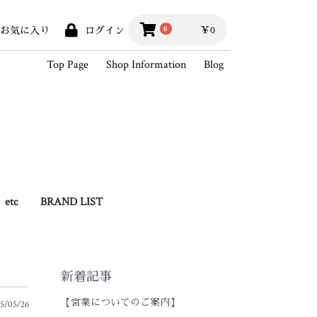
￥0
0
お気に入り
ログイン
Top Page
Shop Information
Blog
etc
BRAND LIST
hains
Books
Outlet
BLACK SIGN
Hippodrome Studio
Wesco
White's Boots
SKOOB
King of Vintage
2026SSCollection
2025AWCollection
StandardProducts
Outer
Vest
Shirts
Knit / Sweat
Cutsew
Pants
Hat / Cap
Foot wear
Bag
Wallet
Goods
Accessory
Outlet
2025SSCollection
2024AWCollection
2024SSCollection
2023AWCollection
2023SSCollection
2022AWCollection
2022SSCollection
2021AWCollection
2021SSCollection
2020AWCollection
2020SSCollection
2019AWCollection
新着記事
【営業についてのご案内】
5/05/26