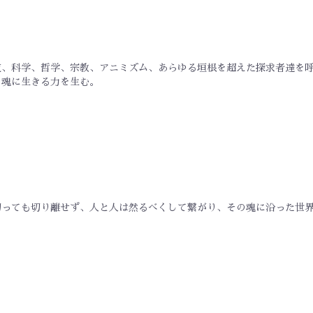
道、科学、哲学、宗教、アニミズム、あらゆる垣根を超えた探求者達を
、魂に生きる力を生む。
切っても切り離せず、人と人は然るべくして繋がり、その魂に沿った世