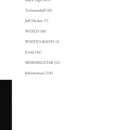
Black Sign (463)
Tortoiseshell (10)
Jeff Decker (7)
WESCO (10)
WHITE'S BOOTS (1)
Event (46)
MORNINGSTAR (12)
Information (218)