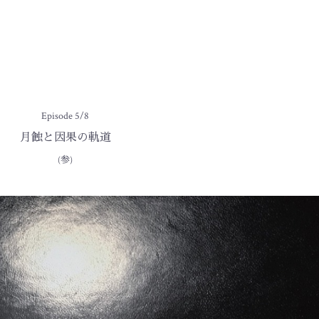
Episode 5/8
月蝕と因果の軌道
(参)