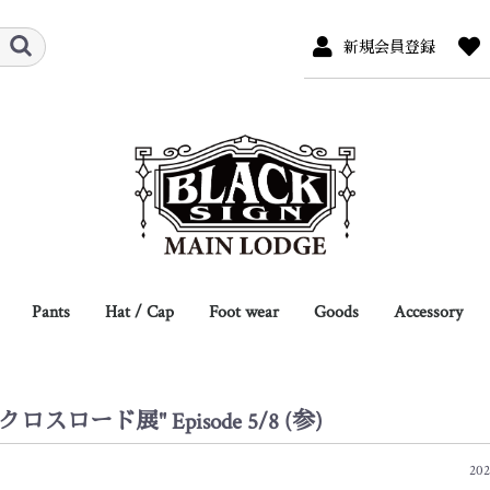
新規会員登録
Pants
Hat / Cap
Foot wear
Goods
Accessory
r
s
/ Sweat
ew
Full Length
Breeches
Shorts
Overalls
Hat
Cap
Hat Pins
Leather
Jacket
Coat
L/S Shirts
S/S Shirts
L/S Tee
S/S Tee
Boots
Shoes
Eye Wear
Scarf / Neck Tie
Belt / Suspender
Glove
Socks
Shoes Care
Bag
Wallet / Card Case
other
Necklace
Bracelet
Ring
Key Hook / C
other
 クロスロード展" Episode 5/8 (参)
202