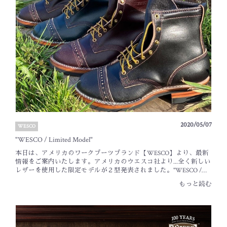
ブル・トウでの仕上がりとなります)・８インチハイト・ウエスコ
オリジナル・スーパーグリップハーフソール（ブラック）・ブラ
スアイレット＆フック・ホワイト＆ブラウン ステッチ・エッジカ
ラー：ワックス仕上げ・価格：116,380円 （税込）レザーには通常
のカスタムでは選択出来ない"ホーウィン・ホースハイド"を使用
し、限定でしか味わえない経年変化をお楽しみいただけます。ま
た写真のナイロンシューレースに加えブラウンのレザーレースも
付属するようで、好みに合わせた着用が可能です。本日より店頭
にてご予約の受付を開始いたします。締め切りは、【2020年7月12
日（日）15時】までとなります。納期は約３〜４ヶ月です。８イン
チハイトや各箇所の色使いなど、使い勝手が良くシンプルな仕様
は飽きが来ない１足として長年重宝するのではないでしょうか。
ウエスコより発表された、スペシャルな１足。ぜひご検討下さい
ませ。BLACK SIGN Main Lodge _ Tanaka【オンラインストアについ
2020/05/07
WESCO
て】期間限定ではございますが【全国一律で送料・代引手数料を
無料】とさせて頂きます。オンラインストアでのご注文以外に
"WESCO / Limited Model"
も、お電話やメールでの通販にも対応しておりますので、ご利用
本日は、アメリカのワークブーツブランド【WESCO】より、最新
下さいませ。
情報をご案内いたします。アメリカのウエスコ社より...全く新しい
レザーを使用した限定モデルが２型発表されました。"WESCO /
Limited Model"【Waxed Flesh Leather】10” ENGINEER IN FOUR
もっと読む
COLORS OF WAXED FLESH8” WARREN IN FOUR COLORS OF
WAXED FLESHHorween社の【Horween Waxed Flesh Leather】を使用
した、エンジニアとレースアップブーツの２型です。Horween
Waxed Flesh Leather とは...クロムエクセルレザーとほぼ同じ方法で
製作されているこのWaxed Flesh Leather。最大の特徴は、ラフアウ