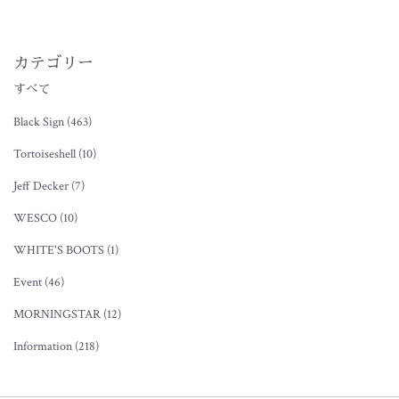
カテゴリー
すべて
Black Sign (463)
Tortoiseshell (10)
Jeff Decker (7)
WESCO (10)
WHITE'S BOOTS (1)
Event (46)
MORNINGSTAR (12)
Information (218)