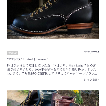
Logo on Black InsertsTwo Tone : ¥140,800 (¥128,000 + Tax)Single Tone :
¥126,500 (¥115,000 + Tax)先日発表された、WESCOの『2021 日本限
定モデル』となります。今回は"ROMEO"と"CHUKKA"の2タイプで
の登場です。レザーには、イタリア・トスカーナ州に拠点を置く
タンナリーで製作した"VACCHETTA LEATHER"(バケッタレザー)が
採用されております。手作業により手間と時間を掛け製作された
100%植物タンニン鞣しのホースハイドです。しっとりとした表情
と、堅牢な厚みを併せ持ったホースハイド。ホースならではの経
年変化やバケッタレザー特有のナチュラルなアジがお楽しみいた
だけます。レザー以外にも注目いただきたいのが、バックステ
イ。両モデルともWESCO JAPANでは初となるホワイトのレザーを
使用しております。このワンポイントが非常に新鮮であり、洒落
者を唸らせる粋な仕様ではないでしょうか。お好みに合わせてお
2020/07/02
WESCO
選びいただけるよう、バックステイもブラックのシングルカラ
ー・タイプも用意されております。木型はバブル・トゥ。その
"WESCO / Limited Jobmaster"
他、ステッチカラーやパーツ・ソールなども、とてもバランスが
昨日が水曜日の定休日だった為、本日より、Main Lodge ７月の営
良く洗練られた仕上がりです。納期は『2022年 3月頃』の予定で
業が始まりました。2020年も早いもので後半に差し掛かりました
す。オーダー締切は今週末の【2021年 7月 11日 (日曜日)】となって
ね...さて、７月最初のご案内は...アメリカのワークブーツブランド
おります。ご予約頂きました皆様、誠にありがとうございまし
【WESCO】より届いた、最新情報をご案内いたします。
た。週末の締切りまで、引続き皆様のオーダーお待ちしておりま
もっと読む
WESCOLimited Model"Horsehide Jobmaster"ウエスコより届いた最新情
す。BLACK SIGN Main Lodge _ Tanaka
報。ホーウィンのブラック・ホースハイドを使用した、新作の限
定モデル【Horsehide Jobmaster】が発表となりました。８インチ・
ハイトのジョブマスターをベースにした限定モデル。レースパタ
ーンはレース・トゥ・トゥとレギュラー・トゥが用意されており
ます。【8” Horsehide Jobmaster】・ホーウィン社ブラックホースハ
イド・バブル・トウ (写真のサンプルはボス・トウですが実際はバ