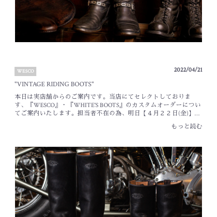
『WHITE'S BOOTS』のカスタムオーダーについて。担当者不在の
為、５月の下記営業日はカスタムオーダーの受付を休止させて頂
きます。・３日(水)・２６日(金)ご迷惑・ご不便をお掛けいたしま
すが、ご理解のほど宜しくお願い申し上げます。
2022/04/21
WESCO
"VINTAGE RIDING BOOTS"
本日は実店舗からのご案内です。当店にてセレクトしておりま
す、『WESCO』・『WHITE'S BOOTS』のカスタムオーダーについ
てご案内いたします。担当者不在の為、明日【４月２２日(金)】は
カスタムオーダーの受付を休止させて頂きます。ご迷惑・ご不便
もっと読む
をお掛けいたしますが、ご理解のほど宜しくお願い申し上げま
す。そして、先日ご案内させていただきました、限定モデルの逸
品。WESCO 2022 JAPAN LIMITED EDITION"VINTAGE RIDING
BOOTS"■11" Height Vintage Riding Boots¥169,180 (¥153,800 + Tax)■16"
Height Vintage Riding Boots¥201,080 (¥182,800 + Tax)WESCOの2022年
日本限定モデル"Vintage Riding Boots"。下記の写真は、限定モデル
のベースとなったヴィンテージのブーツです。オーダー締切が今
週末の【2022年 ４月 24日 (日曜日)】までとなっております。是非
ご検討下さいませ。引続き皆様のオーダーお待ちしております。
BLACK SIGN Main Lodge _ Tanaka