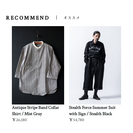
RECOMMEND
オススメ
lth
Antique Stripe Band Collar
Stealth Force Summer Suit
Stealt
Shirt / Mist Gray
with Sign / Stealth Black
Desert
￥26,180
￥54,780
￥53,6