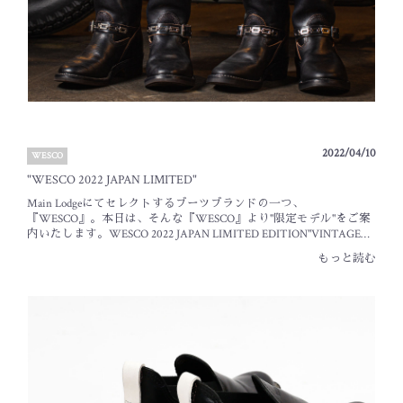
2022/04/10
WESCO
"WESCO 2022 JAPAN LIMITED"
Main Lodgeにてセレクトするブーツブランドの一つ、
『WESCO』。本日は、そんな『WESCO』より"限定モデル"をご案
内いたします。WESCO 2022 JAPAN LIMITED EDITION"VINTAGE
RIDING BOOTS"■11" Height Vintage Riding Boots¥169,180 (¥153,800 +
もっと読む
Tax)■16" Height Vintage Riding Boots¥201,080 (¥182,800 + Tax)発表後
から多数お問い合わせをいただいております、WESCOの2022年日
本限定モデル"Vintage Riding Boots"です。この度の限定モデルは、
ストラップのスタッズが印象的なホースハイドを使用した11"と
16"ハイトのBOSSになります。1950年代のバイカーが当時ハーレー
社から販売されていた「Chain Spots」を使い、自らカスタムし
た"Vintage Riding Boots"がデザインソースです。レザーは、イタリ
アで鞣された極厚のホースハイド。長年の着用に耐える耐久性を
備え、茶芯の経年変化を楽しむことができます。スタッズは当時
のディティールを再現するため日本国内で型から製作されており