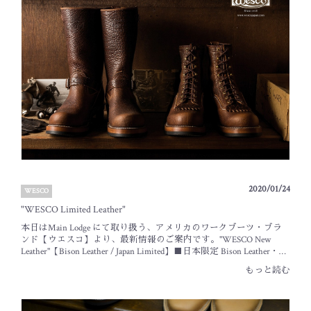
ト面をワックスコーティングで仕上げているという点です。その
昔、海兵隊員の軍用ブーツに使用するためにクロムエクセルを作
った際、兵士たちが自分たちで靴の外側にワックスを厚塗りし、
さらに防水性を高めていたそうです。そのような背景を元に誕生
したレザーとなっております。10” ENGINEER10” ENGINEER IN
FOUR COLORS OF WAXED FLESHColor : Black , Brown , Burgundy ,
Navy113800 yen + tax木型にナローラストを使用した、10”ハイトのエ
ンジニアブーツです。シャフトは１インチ細く、ナロートゥに
#705 Vibramソールと、クラシカルでシャープな佇まいです。バッ
クルはブラスのローラーバックル。トップストラップは１インチ
長くカスタムされておりますエッジカラーは最新のワックス仕上
げ。ミッドソールの上面はナチュラルカラーが採用されていま
す。シャフト上部のダブルステッチやアッパーのトリプルステッ
チ、よく見るとストラップの剣先形状が変更されるなど、限定モ
デルとしての仕様も盛りだくさんとなります。8” WARREN8”
WARREN IN FOUR COLORS OF WAXED FLESHColor : Black , Brown ,
2020/01/24
WESCO
Burgundy , NavyStandard Toe : 94800 yen + taxDress Toe Cap : 102800 yen
+ taxベースとなるのは、パッカーのアッパーデザインにボスやジ
"WESCO Limited Leather"
ョブマスターのラウンド・トゥを使用した"WARREN"アッパーにヘ
本日はMain Lodge にて取り扱う、アメリカのワークブーツ・ブラ
ビーステッチが入らないのでシンプルに仕上がり、近年人気のオ
ンド【ウエスコ】より、最新情報のご案内です。"WESCO New
ーダーベースとなっております。レーシングパターンはレギュラ
Leather"【Bison Leather / Japan Limited】■日本限定 Bison Leather・レ
ー・トゥを採用。アイレット・フックのパーツ類はブラスとなり
ザーチャージ：￥13,000（税抜）この度、ウエスコに新しいレザー
ます。ラウンド・トゥのつま先は芯無しのソフト・トゥ。着用と
もっと読む
『バイソン・レザー』が加わりました。こちらは日本限定のレザ
共につま先がシャープに沈んでいく、クラシカルな変化が楽しめ
ーとなっており、本日よりオーダー可能となります。ウエスコブ
ます。ソールは、Black #700 のBlack 、エッジカラーはワックス仕上
ーツのどのモデルにも使用可能です。（ライニングやガセットな
げです。エンジニアと同じく上面はナチュラルカラーが採用され
ど一部の部位を除く）アメリカの歴史に深い関わりを持ち野性味