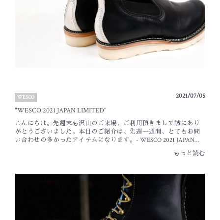
ます。順反りのスチールローラーバックル。トリプルステッチや
バックステイのVステッチ。ヴィンテージロゴやストラップ裏の記
念ロゴ刻印。取り除かれたプルループ。履き込んだ際のシルエッ
トをよりオリジナルに近づけるための、ソフト・トゥを採用した
つま先。様々な限定モデルらしい仕様が盛り込まれております。
オーダー締切は【2022年 ４月 24日 (日曜日)】となっております。
引続き皆様のオーダーお待ちしております。BLACK SIGN Main
Lodge _ Tanaka
2021/07/05
WESCO
"WESCO 2021 JAPAN LIMITED"
こんにちは。先週末も沢山のご来場、ご利用頂きまして誠にあり
がとうございました。本日のご紹介は、先週一週間、とてもお問
い合わせの多かったアイテムになります。- WESCO 2021 JAPAN
LIMITED -"HORSEHIDE ROMEO"Leather : Vacchetta Horsehide
もっと読む
LeatherBackstays : White Vacchetta LeatherShoe Last : Bubble ToeSole :
Vibram #4014 NaturalHalf SlipsBlack Tie Leather Lining2 Rows White
Outsole StitchingLightweight Black StitchingEary 80s Old Wesco Logo on
Black InsertsTwo Tone : ¥129,800 (¥118,000 + Tax)Single Tone : ¥115,500
(¥105,000 + Tax)"HORSEHIDE CHUKKA"Leather : Vacchetta Horsehide
LeatherBackstays : White Vacchetta LeatherShoe Last : Bubble ToeSole :
Vibram #4014 NaturalNickel EyeletsHalf SlipsBlack Leather Lining2 Rows
White Outsole StitchingLightweight Black StitchingEary 80s Old Wesco