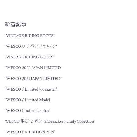
ンが登場です。受注はすでに可能で【年内限り】の限定レザーと
なります。"Charcoal Leather""チャコールレザー"限定モデルの「1939
ｓ」にて使用されていたチャコールレザーが、通常のカスタムオ
ーダーでも選択可能になりました。こちらは限定ではなくしばら
新着記事
く継続してオーダー可能とのことです。"Waxed Sole Edges and
Heels"エッジカラーに「ワックス仕上げ」という新しいカラーが加
"VINTAGE RIDING BOOTS"
わりました。ナチュラルよりも濃く、ブラウンよりも透明感のあ
る絶妙なカラーです。全てのレザーカラー・ソールに対応してお
"WESCOのリペアについて"
ります。"Western Toe & Lower Heel"ウエスタン・トゥにロアーヒー
ルの組み合わせが可能になりました。また新しいスタイルへのカ
"VINTAGE RIDING BOOTS"
スタム幅が広がる嬉しい仕様です。また新たに加わった様々なレ
ザーや仕様ぜひオーダーの際にご活用下さい。皆様のご来店・ご
利用お待ち致しております。BLACK SIGN _ Tanaka
"WESCO 2022 JAPAN LIMITED"
"WESCO 2021 JAPAN LIMITED"
"WESCO / Limited Jobmaster"
"WESCO / Limited Model"
"WESCO Limited Leather"
WESCO 限定モデル "Shoemaker Family Collection"
"WESCO EXHIBITION 2019"