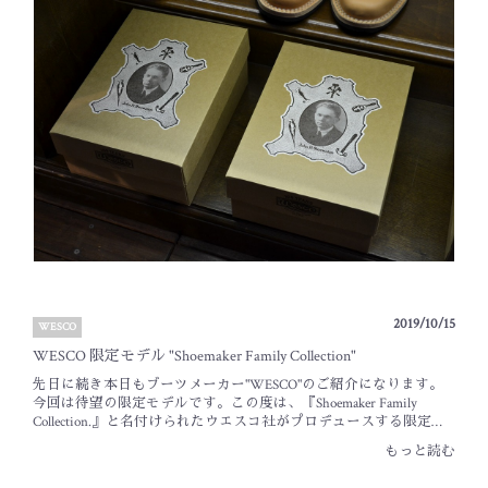
ています。上記の画像ではドレストゥキャップが装着されており
あふれるシボが特徴となり、他レザーとは異なる雰囲気がお楽し
ますが…こちらはオーダーの際に有無の選択が可能です。スタンダ
みいただけます。非常に厚みがありながら履き馴染みも良く、耐
ードなプレーン・トゥも、ワークやミリタリートラウザースと合
久性・耐水性にも優れています。受注期間は２０２０年５月末ま
わせると雰囲気よさそうです。エンジニア・レースアップ共に、
で納期は２０２０年１１月頃を予定しております。もちろんシャ
ビンテージダイヤモンドロゴの刻印が入ります。ミッドソール上
フトのみなどのツートン仕様にも対応しております。レザーの表
面のナチュラル仕上げや、#700 Black ソールなど...新たな試みも採
情に変化をつけたオーダーもかっこよさそうです。受注期間の決
用された限定モデル。カジュアルな楽しみ方は勿論、フォーマル
まった限定レザー、ぜひご検討下さいませ。皆さまのオーダーお
な装いも備わるこのWaxed Flesh Leather。そこに優れた防水性も加
待ちしております。最後に、営業時間のご案内です。誠に勝手な
わり、既存のレザーとは全く異なる経年変化も味わうことが出来
がら 1/25（土）は、【19時30分までの営業】とさせて頂きます。 お
ます。ご予約期間は5月17日（日）15:00 までとなります。納期は
客様にはご不便ご迷惑をお掛け致しますが、何卒ご理解ください
2020年 ８月頃より順次納品の予定です。是非、ご検討くださいま
ますようお願い申し上げます。BLACK SIGN _ Tanaka
せ。BLACK SIGN Main Lodge _ Tanaka【営業のご案内】緊急事態宣
言の延長に伴い、当面の間 当店の営業日時を下記の通りとさせて
頂きます。Open11:00 ～ Close18:00定休日：毎週水曜日なお、事前に
お電話等でアポイントを取って頂ければ、時間外の営業にも対応
させて頂きます。BLACK SIGN Main Lodge / TEL: 052-734-6914【オ
ンラインストアについて】通常通りご利用可能です。お品物の発
送業務・お問い合わせのご返信等は、上記店舗の短縮営業時間内
2019/10/15
WESCO
となりますのでご了承下さいますようお願い申し上げます。期間
限定ではございますが【全国一律で送料・代引手数料を無料】と
WESCO 限定モデル "Shoemaker Family Collection"
させて頂きます。オンラインストアでのご注文以外にも、お電話
先日に続き本日もブーツメーカー"WESCO"のご紹介になります。
やメールでの通販にも対応しておりますので、ご利用下さいま
今回は待望の限定モデルです。この度は、『Shoemaker Family
せ。【Stickers Campaign】ステッカープレゼント キャンペーンを開
Collection.』と名付けられたウエスコ社がプロデュースする限定モ
催しております。詳しくはこちらをご覧ください。→【ステッカ
デル。このコレクションは101年目を迎えたWESCOの歴史を振り返
ープレゼント キャンペーン】
もっと読む
り、欠かすことの出来ない人物に感謝の意が込められラインナッ
プされております。【Robert William】￥98,000+Tax・Black