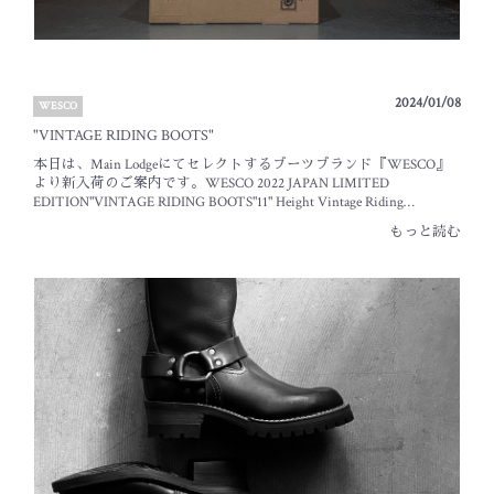
2024/01/08
WESCO
"VINTAGE RIDING BOOTS"
本日は、Main Lodgeにてセレクトするブーツブランド『WESCO』
より新入荷のご案内です。WESCO 2022 JAPAN LIMITED
EDITION"VINTAGE RIDING BOOTS"11" Height Vintage Riding
Boots¥169,180 (¥153,800 + Tax)大変お待たせいたしました。WESCO
もっと読む
の日本限定モデル『Vintage Riding Boots』が入荷しております。当
店の入荷は、11" Height タイプ。ご用意可能サイズは、【81/2E・
9E】となっております。ストラップのスタッズが印象的な11"ハイ
トのBOSSになります。レザーは、イタリアで鞣された極厚のホー
スハイド。長年の着用に耐える耐久性を備え、茶芯の経年変化を
楽しむことができます。その他、様々な限定モデルらしい仕様が
盛り込まれた逸品です。WESCOやWHITE'S BOOTSに関しまして
は、担当者不在の為、ご対応・カスタムオーダーの受付を休止さ
せていただく営業日がございます。こちらのブログにて下記のよ
うにご案内しておりますのでご覧くださいませ。【１月のカスタ
ムオーダー休止日】『WESCO』・『WHITE'S BOOTS』のカスタム
オーダーについて。担当者不在の為、１月の下記営業日はカスタ
ムオーダーの受付を休止させて頂きます。・２９日(月)ご迷惑・ご
不便をお掛けいたしますが、ご理解のほど宜しくお願い申し上げ