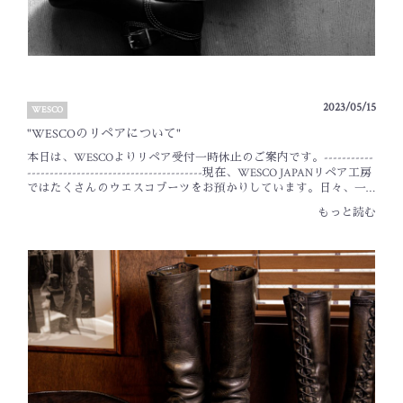
ます。当店は水曜定休となっております。オンラインストア・通
信販売のご注文やお問い合わせのご対応も休止となりますのでご
了承下さい。BLACK SIGN Main Lodge _ Tanaka
2023/05/15
WESCO
"WESCOのリペアについて"
本日は、WESCOよりリペア受付一時休止のご案内です。-----------
---------------------------------------現在、WESCO JAPANリペア工房
ではたくさんのウエスコブーツをお預かりしています。日々、一
足一足作業に取り掛かっておりますが、納品までかなりのお時間
もっと読む
を頂戴しております。つきましては、本日よりリペアの受付を一
時休止とさせていただきます。リペア受付再開につきましては、
通常納期(ヒール交換：3日〜1週間ソール交換：1ヶ月程度)の見通し
が立ち次第改めてご案内させていただきます。急なご案内とな
り、ご愛用頂いている皆さまには大変ご迷惑をお掛け致しますが
何卒ご理解賜りますよう宜しくお願い申し上げます。WESCO
JAPAN--------------------------------------------------上記案内がござ
いましたので、当店でもWESCO BOOTSのリペア受付を休止させて
頂きます。ご迷惑・ご不便をお掛けいたしますが、ご理解のほど
宜しくお願い申し上げます。当店は水曜定休となっております。
オンラインストア・通信販売のご注文やお問い合わせのご対応も
休止となりますのでご了承下さい。BLACK SIGN Main Lodge _
Tanaka【５月のカスタムオーダー休止日】『WESCO』・