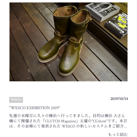
Horsehide・Brown Horsehide・Vegetable Tanned【Robert William -Two
Tone-】￥108,000+Tax・Brown Horsehide × Brown pebble・Brown
Horsehide × Vegetable Tanned【Johannes】￥128,000+Tax・Black
Horsehide・Brown Horsehide・Vegetable Tanned【Hendrik】
￥128,000+Tax・Brown Horsehide -Toe Cap-・Vegetable Tanned -Toe
Cap-・Brown Horsehide -Dress Toe Cap-・Vegetable Tanned -Dress Toe
Cap-以上、ホースハイドを始めとする限定レザーが含まれた全12型
がラインナップ。シューメイカーファミリーネームの"Robert
William”、"Hendrik”、"Johannes”がベースとなっています。インソー
ルには"Family Collection LOGO”入り。専用ボックスや100周年のウエ
スコロゴを刺繍したフランネル・ダストバッグ。その他に、ダス
トクロス、クリーナー・コンディショナーも付属しています。上
記限定モデルのご予約受付期間は2019年10月31日（日）15時までと
なっております。納期は2020年 2月予定です。ワークブーツであり
ながら、スッキリと豪華で気品さも漂う限定モデル。BLACK SIGN
のウエアとも相性が良さそうで、また新しい楽しみ方が出来るか
と思います。店頭にてご予約を承っておりますので、ぜひご検討
下さいませ。皆様のご来店・ご利用お待ち致しております。
BLACK SIGN _ Tanaka
2019/10/14
WESCO
"WESCO EXHIBITION 2019"
先週の水曜日に久々の横浜へ行ってきました。目的は横浜 大さん
橋にて開催された「CLUTCH Magazine」主催の"CCshow"です。本日
は、その会場にて発表された WESCO の新しいカスタムをご紹介致
します。"Horween Forest Green Leather""フォレストグリーン"期間限
もっと読む
定生産のレザーカラーとして、ホーウィン社のフォレストグリー